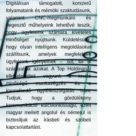
Digitálisan támogatott, korszerű
folyamataink és mérnöki szaktudásunk,
valamint CNC-megmunkáló és
hegesztő műhelyeink lehetővé teszik,
hogy ügyfeleink számára kivételes
minőséget nyújtsunk. Küldetésünk,
hogy olyan intelligens megoldásokat
szállítsunk, amelyek megfelelnek
ügyfeleink igényeinek – sőt, túl is
szárnyalják azokat. A Top Holdingnál
elkötelezettek vagyunk a kiváló
minőségű munkavégzés és a
kiemelkedő ügyfélkiszolgálás iránt.
Tudjuk, hogy a gördülékeny
kommunikáció kulcsfontosságú, ezért
magyar mellett angolul és németül is
biztosítjuk az írásbeli és szóbeli
kapcsolattartást.