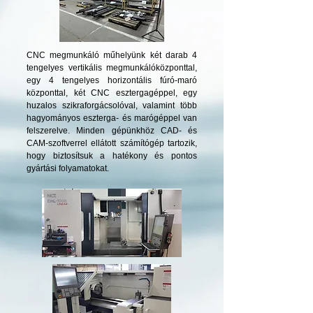
CNC megmunkáló műhelyünk két darab 4
tengelyes vertikális megmunkálóközponttal,
egy 4 tengelyes horizontális fúró-maró
központtal, két CNC esztergagéppel, egy
huzalos szikraforgácsolóval, valamint több
hagyományos eszterga- és marógéppel van
felszerelve. Minden gépünkhöz CAD- és
CAM-szoftverrel ellátott számítógép tartozik,
hogy biztosítsuk a hatékony és pontos
gyártási folyamatokat.