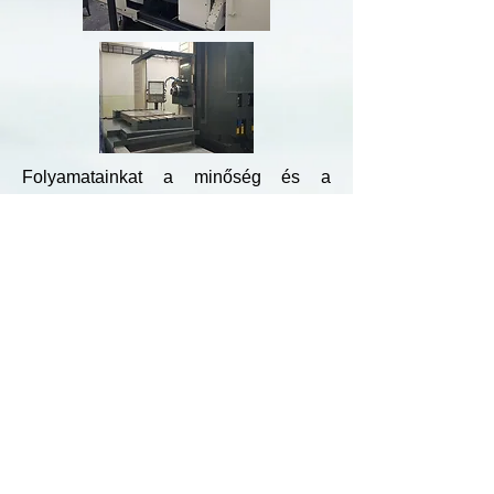
Folyamatainkat a minőség és a
fenntarthatóság iránti erős
elkötelezettség vezérli, melyet az ISO
9001:2015 és ISO 14001:2015
szabványok szerinti tanúsított irányítási
rendszereink is igazolnak.