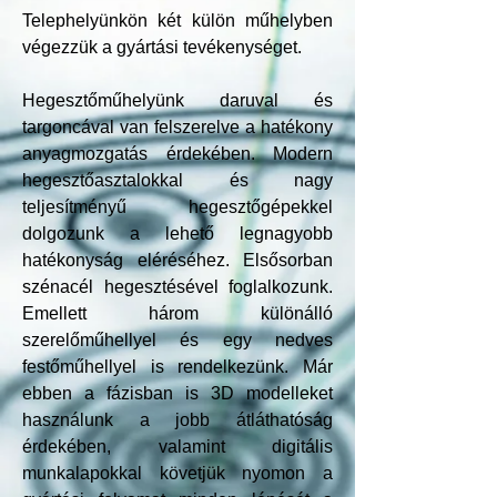
Telephelyünkön két külön műhelyben
végezzük a gyártási tevékenységet.
Hegesztőműhelyünk daruval és
targoncával van felszerelve a hatékony
anyagmozgatás érdekében. Modern
hegesztőasztalokkal és nagy
teljesítményű hegesztőgépekkel
dolgozunk a lehető legnagyobb
hatékonyság eléréséhez. Elsősorban
szénacél hegesztésével foglalkozunk.
Emellett három különálló
szerelőműhellyel és egy nedves
festőműhellyel is rendelkezünk. Már
ebben a fázisban is 3D modelleket
használunk a jobb átláthatóság
érdekében, valamint digitális
munkalapokkal követjük nyomon a