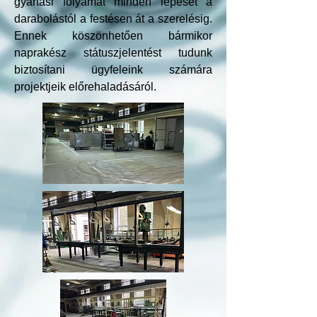
gyártási folyamat minden lépését a
darabolástól a festésen át a szerelésig.
Ennek köszönhetően bármikor
naprakész státuszjelentést tudunk
biztosítani ügyfeleink számára
projektjeik előrehaladásáról.