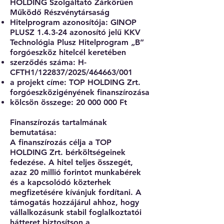
HOLDING Szolgáltató Zárkörűen
Működő Részvénytársaság
Hitelprogram azonosítója: GINOP
PLUSZ 1.4.3-24 azonosító jelű KKV
Technológia Plusz Hitelprogram „B”
forgóeszköz hitelcél keretében
szerződés száma: H-
CFTH1/122837/2025/464663/001
a projekt címe: TOP HOLDING Zrt.
forgóeszközigényének finanszírozása
kölcsön összege:
20 000 000
Ft
Finanszírozás tartalmának
bemutatása:
A finanszírozás célja a TOP
HOLDING Zrt. bérköltségeinek
fedezése. A hitel teljes összegét,
azaz 20 millió forintot munkabérek
és a kapcsolódó közterhek
megfizetésére kívánjuk fordítani. A
támogatás hozzájárul ahhoz, hogy
vállalkozásunk stabil foglalkoztatói
hátteret biztosítson a